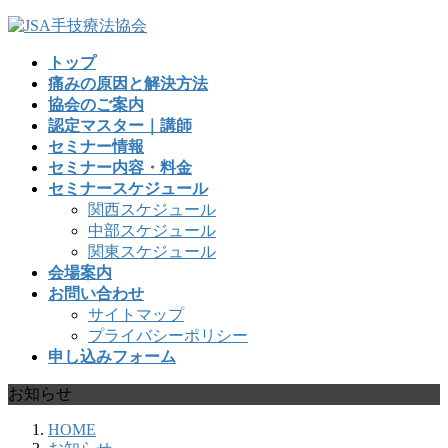
コ
ナ
ン
ビ
トップ
テ
ゲ
痛みの原因と解決方法
ン
ー
協会のご案内
ツ
シ
認定マスター｜講師
へ
ョ
セミナー情報
ス
ン
セミナー内容・料金
キ
に
セミナースケジュール
ッ
移
関西スケジュール
プ
動
中部スケジュール
関東スケジュール
会場案内
お問い合わせ
サイトマップ
プライバシーポリシー
申し込みフォーム
お知らせ
HOME