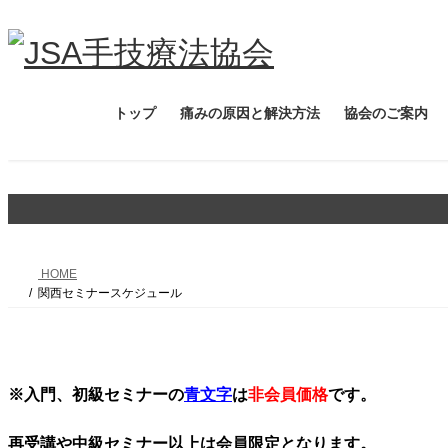
コ
ナ
ン
ビ
テ
ゲ
ン
ー
ツ
シ
トップ
痛みの原因と解決方法
協会のご案内
へ
ョ
ス
ン
キ
に
ッ
移
プ
動
HOME
関西セミナースケジュール
※入門、初級セミナーの
青文字
は
非会員価格
です。
再受講や中級セミナー以上は会員限定となります。