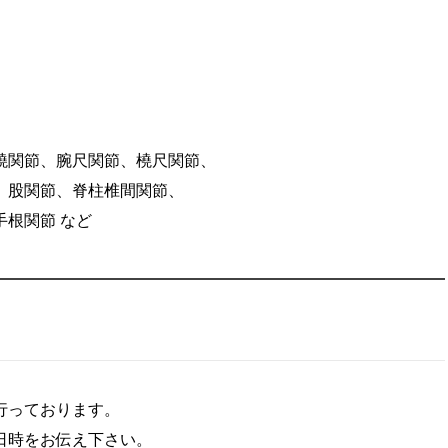
。
橈関節、腕尺関節、橈尺関節、
、股関節、脊柱椎間関節、
根関節 など
行っております。
日時をお伝え下さい。