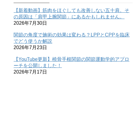
【新着動画】筋肉をほぐしても改善しない五十肩。そ
の原因は「肩甲上腕関節」にあるかもしれません。
2026年7月30日
関節の角度で施術の効果は変わる？LPPとCPPを臨床
でどう使うか解説
2026年7月23日
【YouTube更新】橈骨手根関節の関節運動学的アプロ
ーチを公開しました！
2026年7月17日
時間
回数
受講料/1回
再受講料
１時間
¥5,000
¥20,000
３時間
２回
非会員価格
¥25,000