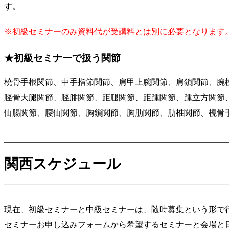
す。
※初級セミナーのみ資料代が受講料とは別に必要となります
★初級セミナーで扱う関節
橈骨手根関節、中手指節関節、肩甲上腕関節、肩鎖関節、
腕
脛骨大腿関節、脛腓関節、距腿関節、距踵関節、踵立方関節
仙腸関節、腰仙関節、胸鎖関節、胸肋関節、肋椎関節、橈骨手
関西スケジュール
現在、初級セミナーと中級セミナーは、随時募集という形で
セミナーお申し込みフォームから希望するセミナーと会場と