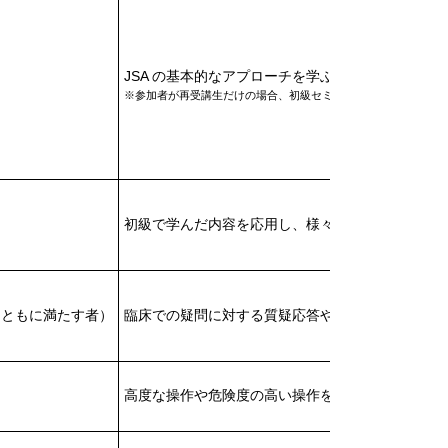
JSA の基本的なアプローチを学ぶ
※参加者が再受講生だけの場合、初級セミナーの範囲において希
初級で学んだ内容を応用し、様々な状態に対応可能
（ともに満たす者）
臨床で
の
疑問に対する質疑
応答
や技術の研
鑽を行い
高度な操作や危険度の高い操作を学ぶ