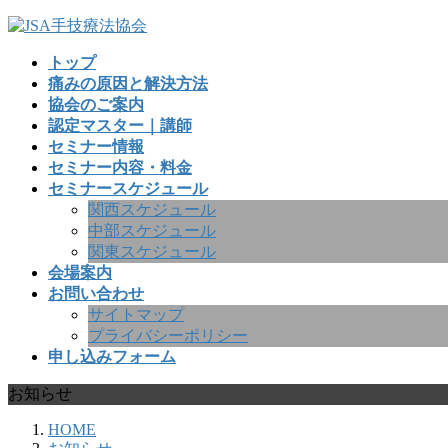
コ
ナ
ン
ビ
トップ
テ
ゲ
痛みの原因と解決方法
ン
ー
協会のご案内
ツ
シ
認定マスター｜講師
へ
ョ
セミナー情報
ス
ン
セミナー内容・料金
キ
に
セミナースケジュール
ッ
移
関西スケジュール
プ
動
中部スケジュール
関東スケジュール
会場案内
お問い合わせ
サイトマップ
プライバシーポリシー
申し込みフォーム
お知らせ
HOME