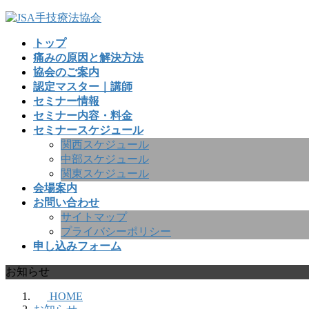
コ
ナ
ン
ビ
トップ
テ
ゲ
痛みの原因と解決方法
ン
ー
協会のご案内
ツ
シ
認定マスター｜講師
へ
ョ
セミナー情報
ス
ン
セミナー内容・料金
キ
に
セミナースケジュール
ッ
移
関西スケジュール
プ
動
中部スケジュール
関東スケジュール
会場案内
お問い合わせ
サイトマップ
プライバシーポリシー
申し込みフォーム
お知らせ
HOME