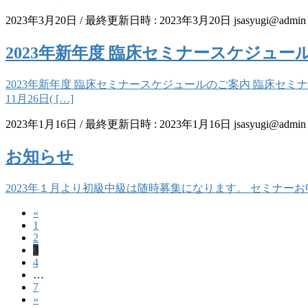
2023年3月20日
/ 最終更新日時 :
2023年3月20日
jsasyugi@admin
2023年新年度 臨床セミナースケジュー
2023年新年度 臨床セミナースケジュールのご案内 臨床セミナー 
11月26日( […]
2023年1月16日
/ 最終更新日時 :
2023年1月16日
jsasyugi@admin
お知らせ
2023年１月より初級中級は随時募集になります。 セミナーお申し
«
投
固
1
稿
固
2
定
固
3
定
ペ
の
固
4
定
ペ
ー
…
定
ペ
ペ
ー
ジ
固
7
ペ
ー
ジ
»
定
ー
ー
ジ