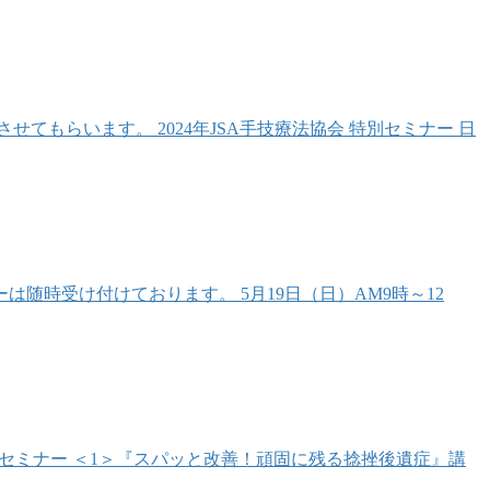
もらいます。 2024年JSA手技療法協会 特別セミナー 日
随時受け付けております。 5月19日（日）AM9時～12
内容：実技セミナー ＜1＞『スパッと改善！頑固に残る捻挫後遺症』講