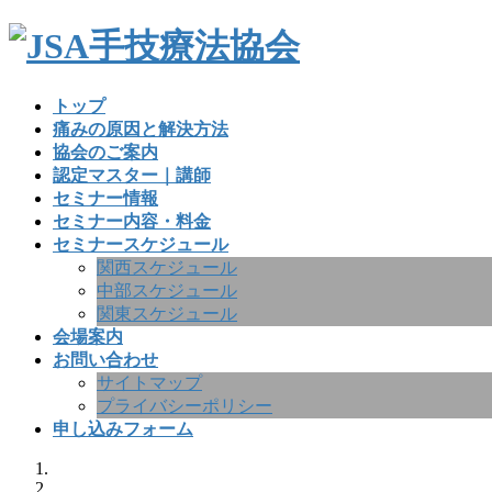
コ
ナ
ン
ビ
テ
ゲ
ン
ー
トップ
ツ
シ
痛みの原因と解決方法
へ
ョ
協会のご案内
ス
ン
認定マスター｜講師
キ
に
セミナー情報
ッ
移
セミナー内容・料金
プ
動
セミナースケジュール
関西スケジュール
中部スケジュール
関東スケジュール
会場案内
お問い合わせ
サイトマップ
プライバシーポリシー
申し込みフォーム