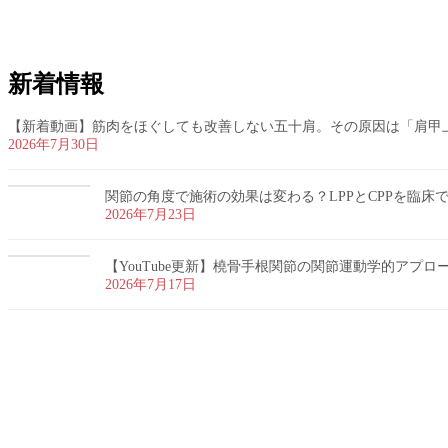
ペ
ジ
ジ
ー
ジ
送
新着情報
り
【新着動画】筋肉をほぐしても改善しない五十肩。その原因は「肩甲
2026年7月30日
関節の角度で施術の効果は変わる？LPPとCPPを臨床
2026年7月23日
【YouTube更新】橈骨手根関節の関節運動学的アプ
2026年7月17日