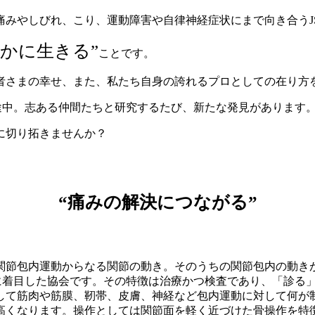
れ、こり、運動障害や自律神経症状にまで向き合うJSA（Joint S
かに生きる”
ことです。
者さまの幸せ、また、私たち自身の誇れるプロとしての在り方
の途中。志ある仲間たちと研究するたび、新たな発見があります
に切り拓きませんか？
“痛みの解決に
つながる”
関節包内運動からなる関節の動き。そのうちの関節包内の動き
チに着目した協会です。その特徴は治療かつ検査であり、「診る
して筋肉や筋膜、靭帯、皮膚、神経など包内運動に対して何が
高くなります。操作としては関節面を軽く近づけた骨操作を特